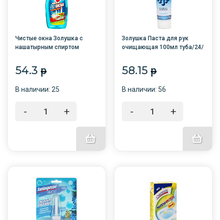
Чистые окна Золушка с
Золушка Паста для рук
нашатырным спиртом
очищающая 100мл туба/24/
сменный блок 500мл. /12/
/АМС
54.3
58.15
p
p
В наличии: 25
В наличии: 56
-
+
-
+