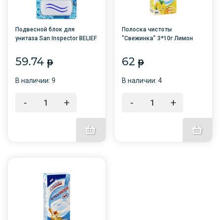
Подвесной блок для
Полоска чистоты
унитаза San Inspector BELIEF
"Свежинка" 3*10г Лимон
(прямоугольный) Океан/
/36/
Свежесть океана (50гр)
59.74
62
p
p
В наличии: 9
В наличии: 4
-
+
-
+