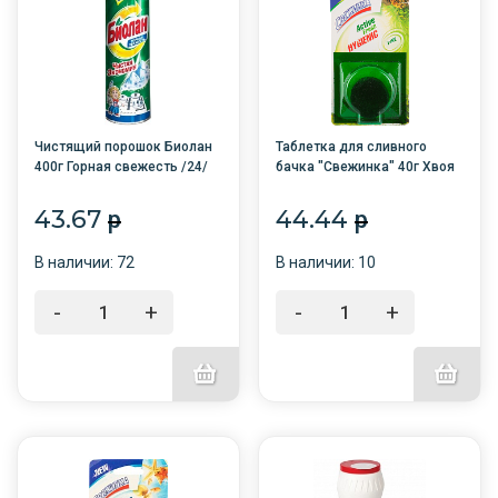
Чистящий порошок Биолан
Таблетка для сливного
400г Горная свежесть /24/
бачка "Свежинка" 40г Хвоя
1шт. /14/
43.67
44.44
p
p
В наличии: 72
В наличии: 10
-
+
-
+