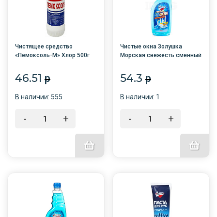
Чистящее средство
Чистые окна Золушка
«Пемоксоль-М» Хлор 500г
Морская свежесть сменный
/15/АКЦИЯ
блок 500мл. /12/
46.51
54.3
p
p
В наличии: 555
В наличии: 1
-
+
-
+