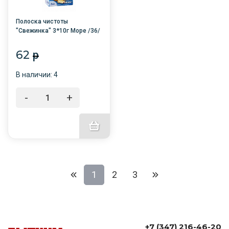
Полоска чистоты
"Свежинка" 3*10г Море /36/
62
p
В наличии: 4
-
+
1
2
3
+7 (347) 216-46-20