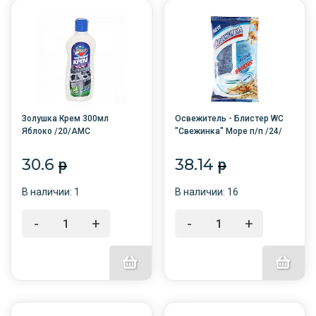
Золушка Крем 300мл
Освежитель - Блистер WC
Яблоко /20/АМС
"Свежинка" Море п/п /24/
30.6
38.14
p
p
В наличии: 1
В наличии: 16
-
+
-
+