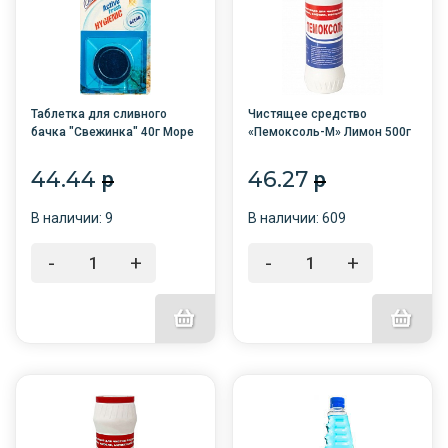
Таблетка для сливного
Чистящее средство
бачка "Свежинка" 40г Море
«Пемоксоль-М» Лимон 500г
1шт. /14/
/15/АКЦИЯ
44.44
46.27
p
p
В наличии: 9
В наличии: 609
-
+
-
+