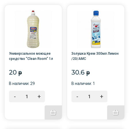
Универсальное моющее
Золушка Крем 300мл Лимон
средство "Clean Room" 1л
/20/АМС
ПЭТ /14/Уценка, срок
вышел
20
30.6
p
p
В наличии: 29
В наличии: 1
-
+
-
+