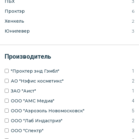
ПБХ
3
Проктэр
6
Хенкель
2
Юнилевер
3
Производитель
"Проктер энд Гэмбл"
1
АО "Нэфис косметикс"
2
ЗАО "Аист"
1
ООО "АМС Медиа"
4
ООО "Аэрозоль Новомосковск"
5
ООО "Лаб Индастриз"
2
ООО "Спектр"
3