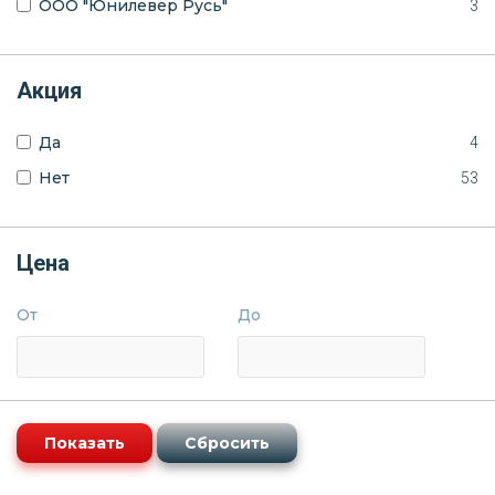
ООО "Юнилевер Русь"
3
Акция
Да
4
Нет
53
Цена
От
До