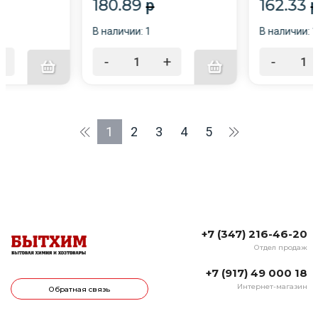
180.89
162.33
p
В наличии: 1
В наличии: 
+
-
+
-
1
2
3
4
5
+7 (347) 216-46-20
Отдел продаж
+7 (917) 49 000 18
Интернет-магазин
Обратная связь