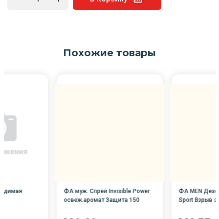
Похожие товары
видимая
ФА муж. Спрей Invisible Power
ФА MEN Дезо
освеж.аромат Защита 150
Sport Взрыв э
мл/6/