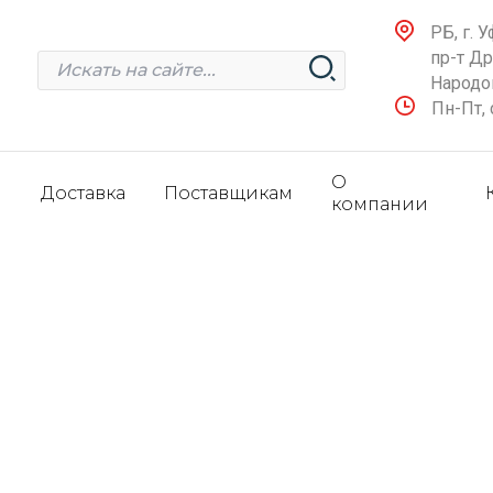
РБ, г. У
пр-т Д
Народов
Пн-Пт, 
О
и
Доставка
Поставщикам
компании