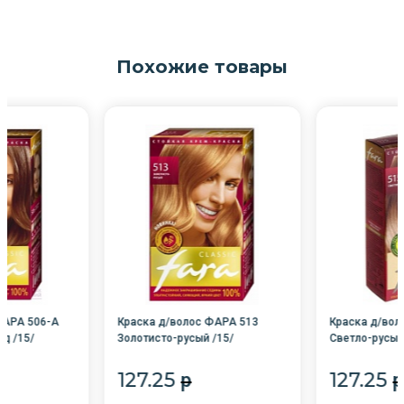
Похожие товары
ФАРА 506-А
Краска д/волос ФАРА 513
Краска д/вол
д /15/
Золотисто-русый /15/
Светло-русый
127.25
127.25
p
p