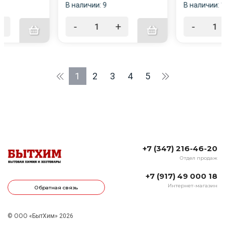
В наличии: 9
В наличии: 
+
-
+
-
1
2
3
4
5
+7 (347) 216-46-20
Отдел продаж
+7 (917) 49 000 18
Интернет-магазин
Обратная связь
© ООО «БытХим» 2026