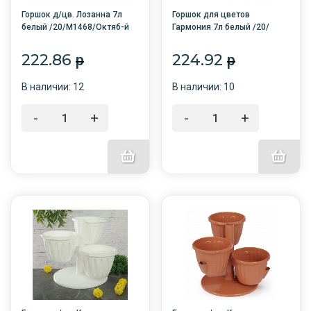
Горшок д/цв. Лозанна 7л
Горшок для цветов
белый /20/М1468/Октяб-й
Гармония 7л белый /20/
М1412/Октяб-й
222.86
224.92
p
p
В наличии: 12
В наличии: 10
-
+
-
+