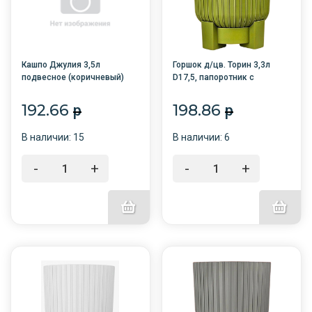
Кашпо Джулия 3,5л
Горшок д/цв. Торин 3,3л
подвесное (коричневый)
D17,5, папоротник с
/17/М1608/Альтернатива
поддоном /12/
192.66
198.86
p
p
В наличии: 15
В наличии: 6
-
+
-
+