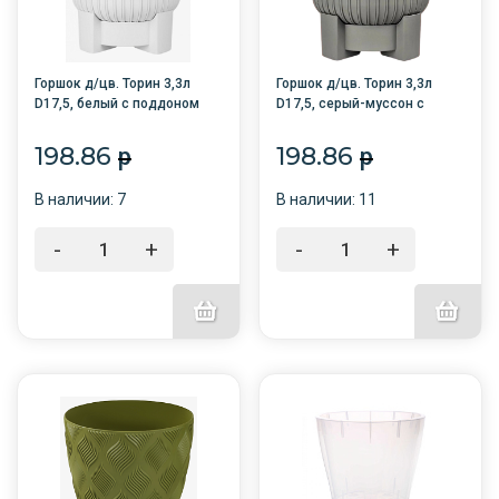
Горшок д/цв. Торин 3,3л
Горшок д/цв. Торин 3,3л
D17,5, белый с поддоном
D17,5, серый-муссон с
/12/
поддоном /12/
198.86
198.86
p
p
В наличии: 7
В наличии: 11
-
+
-
+