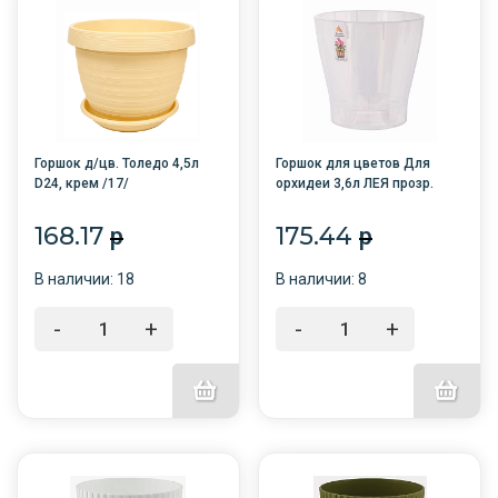
Горшок д/цв. Толедо 4,5л
Горшок для цветов Для
D24, крем /17/
орхидеи 3,6л ЛЕЯ прозр.
/20/М7884/Октяб-й
168.17
175.44
p
p
В наличии: 18
В наличии: 8
-
+
-
+