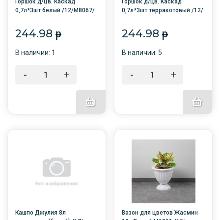
Горшок д/цв. Каскад
Горшок д/цв. Каскад
0,7л*3шт белый /12/М8067/
0,7л*3шт терракотовый /12/
Октяб-й
М8068/Октяб-й
244.98
244.98
p
p
В наличии: 1
В наличии: 5
-
+
-
+
Кашпо Джулия 8л
Вазон для цветов Жасмин