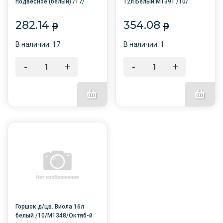
подвесное (белый) /17/
12л Белый М1391 /10/
М1458/Альтернатива
Альтернатива
282.14
354.08
p
p
В наличии: 17
В наличии: 1
-
+
-
+
Горшок д/цв. Виола 16л
белый /10/М1348/Октяб-й