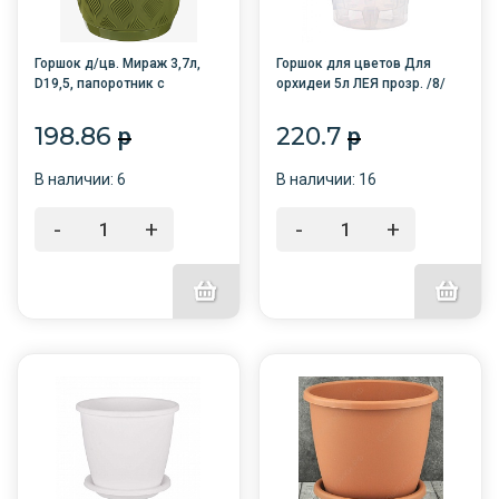
Горшок д/цв. Мираж 3,7л,
Горшок для цветов Для
D19,5, папоротник с
орхидеи 5л ЛЕЯ прозр. /8/
поддоном /8/
М7885/Октяб-й
198.86
220.7
p
p
В наличии: 6
В наличии: 16
-
+
-
+