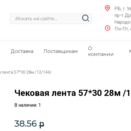
РБ, г. У
пр-т Д
Народов
Пн-Пт, 
О
и
Доставка
Поставщикам
компании
 лента 57*30 28м /12/144/
Чековая лента 57*30 28м /1
В наличии: 1
38.56
p