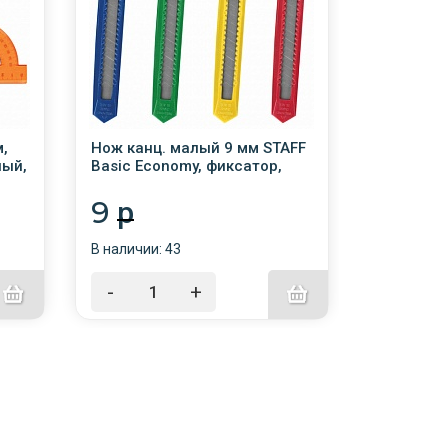
,
Нож канц. малый 9 мм STAFF
АКЦИЯ! П
ный,
Basic Economy, фиксатор,
органайз
20
клип, корпус ассорти
"Germani
3 секции,
9
446.
p
черная
В наличии: 43
В наличии:
-
+
-