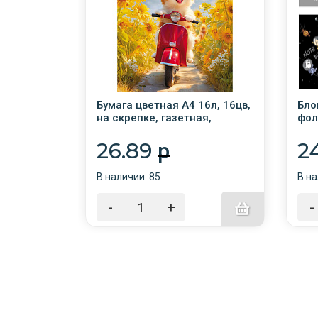
BRAUBERG,
Бумага цветная А4 16л, 16цв,
Бло
о 300
на скрепке, газетная,
фол
623
двусторонняя, Hatber
"МИ
"Мурлыка" /50/
26.89
2
p
В наличии: 85
В на
-
+
-