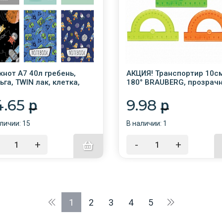
кнот А7 40л гребень,
АКЦИЯ! Транспортир 10см
ьга, TWIN лак, клетка,
180° BRAUBERG, прозрач
КС 4" (6 видов) /6/48/
неоновый, ассорти, 2106
/60/
4.65
9.98
p
p
личии: 15
В наличии: 1
+
-
+
1
2
3
4
5