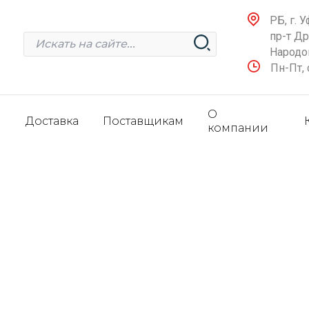
РБ, г. У
пр-т Д
Народов
Пн-Пт, 
О
и
Доставка
Поставщикам
компании