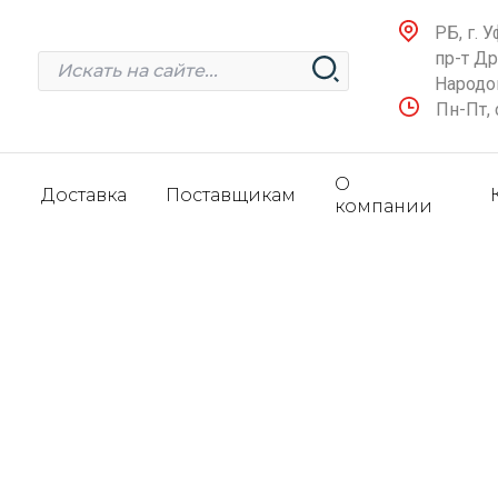
РБ, г. У
пр-т Д
Народов
Пн-Пт, 
О
и
Доставка
Поставщикам
компании