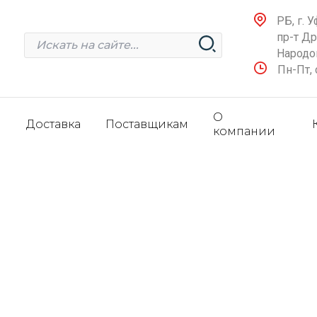
РБ, г. У
пр-т Д
Народов
Пн-Пт, 
О
и
Доставка
Поставщикам
компании