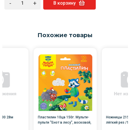
-
+
В корзину
Похожие товары
*30 28м
Пластилин 10цв 150г. Мульти-
Ножницы 215м
пульти "Енот в лесу", восковой,
лёгкий рез /1
со стеком, картон /8/