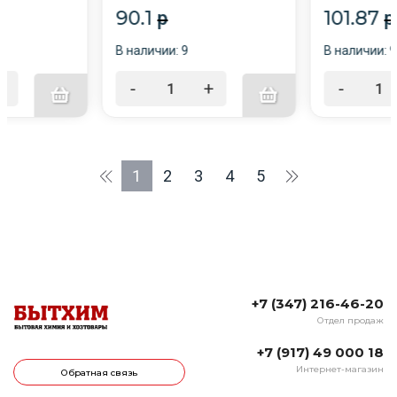
90.1
101.87
p
p
В наличии: 9
В наличии: 9
+
-
+
-
1
2
3
4
5
+7 (347) 216-46-20
Отдел продаж
+7 (917) 49 000 18
Интернет-магазин
Обратная связь