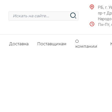
РБ, г. У
пр-т Д
Народов
Пн-Пт, 
О
и
Доставка
Поставщикам
компании