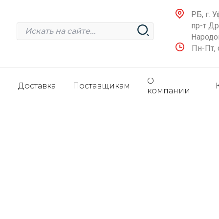
РБ, г. У
пр-т Д
Народов
Пн-Пт, 
О
и
Доставка
Поставщикам
компании