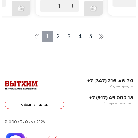
+
-
-
+
1
2
3
4
5
+7 (347) 216-46-20
Отдел продаж
+7 (917) 49 000 18
Интернет-магазин
Обратная связь
© ООО «БытХим» 2026