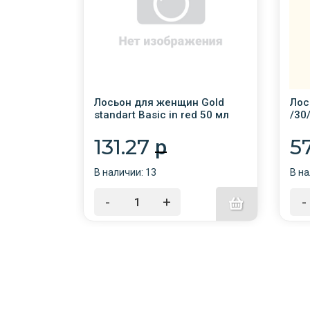
100мл
Лосьон для женщин Gold
Лос
standart Basic in red 50 мл
/30
/12/
131.27
5
p
В наличии: 13
В на
-
+
-