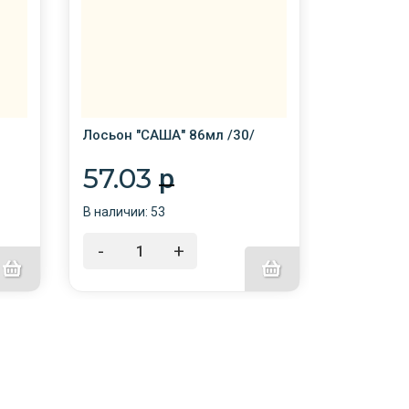
Лосьон "САША" 86мл /30/
Лосьон "
/30/
57.03
p
57.0
В наличии: 53
В наличии:
-
+
-