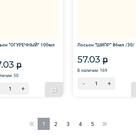
ьон "ОГУРЕЧНЫЙ" 100мл
Лосьон "ШИПР" 86мл /30/
/
57.03
p
7.03
p
В наличии: 169
личии: 50
-
+
+
1
2
3
4
5