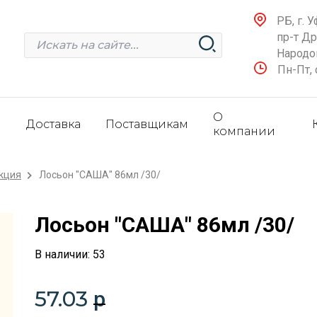
РБ, г. У
пр-т Д
Народов
Пн-Пт, 
О
и
Доставка
Поставщикам
компании
кция
Лосьон "САША" 86мл /30/
Лосьон "САША" 86мл /30/
В наличии: 53
57.03
p