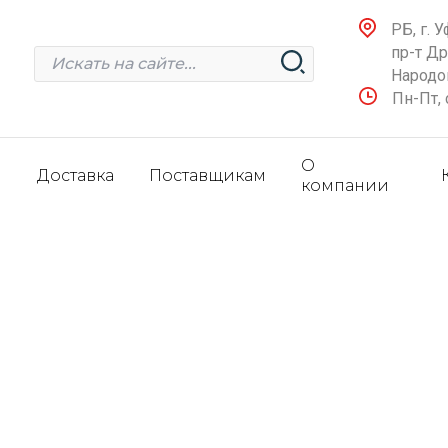
РБ, г. У
пр-т Д
Народов
Пн-Пт, 
О
и
Доставка
Поставщикам
компании