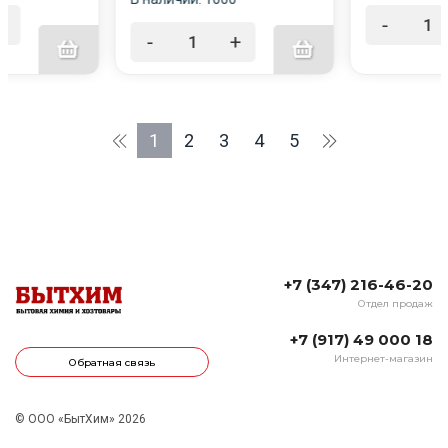
+
-
-
+
1
2
3
4
5
+7 (347) 216-46-20
Отдел продаж
+7 (917) 49 000 18
Интернет-магазин
Обратная связь
© ООО «БытХим» 2026