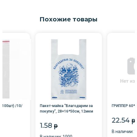
Похожие товары
(100шт) /10/
Пакет-майка "Благодарим за
ГРИППЕР 60*80
покупку", 28+16*50см, 12мкм
/100/4000
22.54
p
1.58
p
В наличии: 
В наличии: 1000