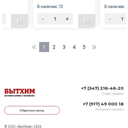
В наличии: 72
В наличии: 
+
-
+
-
1
2
3
4
5
+7 (347) 216-46-20
Отдел продаж
+7 (917) 49 000 18
Интернет-магазин
Обратная связь
© ООО «БытХим» 2026