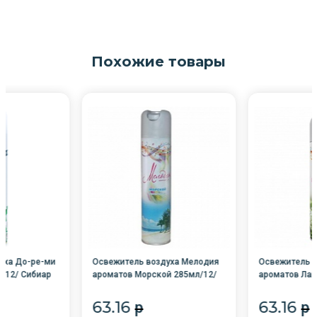
Похожие товары
уха До-ре-ми
Освежитель воздуха Мелодия
Освежитель в
/12/ Сибиар
ароматов Морской 285мл/12/
ароматов Лан
63.16
63.16
p
p