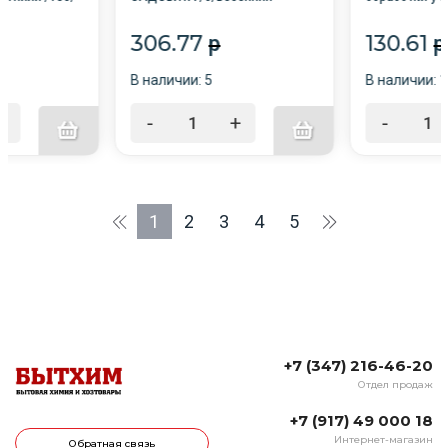
промывка сада от зимующих
насекомых /3
насекомых)
306.77
130.61
p
p
В наличии: 5
В наличии: 
+
-
+
-
1
2
3
4
5
+7 (347) 216-46-20
Отдел продаж
+7 (917) 49 000 18
Интернет-магазин
Обратная связь