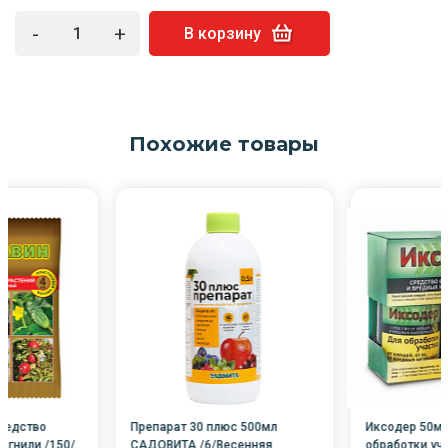
-
+
В корзину
Похожие товары
редство
Препарат 30 плюс 500мл
Иксодер 50мл
в гнили /150/
САДОВИТА /6/Весенняя
обработки уч