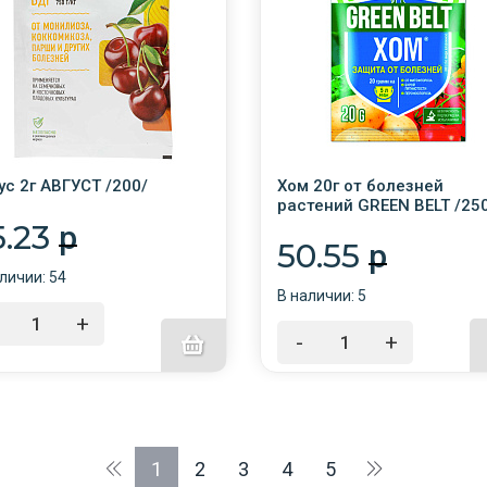
ус 2г АВГУСТ /200/
Хом 20г от болезней
растений GREEN BELT /25
5.23
p
50.55
p
личии: 54
В наличии: 5
+
-
+
1
2
3
4
5