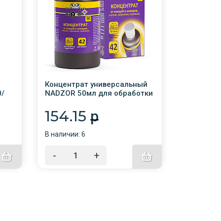
Концентрат универсальный
Иксодер 
0/
NADZOR 50мл для обработки
обработки
территории от всех
клещей и
насекомых /30/
154.15
15.7
p
В наличии: 6
В наличии:
-
+
-