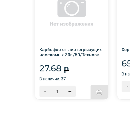
окрылки
Карбофос от листогрызущих
Хор
насекомых 30г /50/Техноэк.
01-144/01-985
6
27.68
p
В на
В наличии: 37
-
-
+