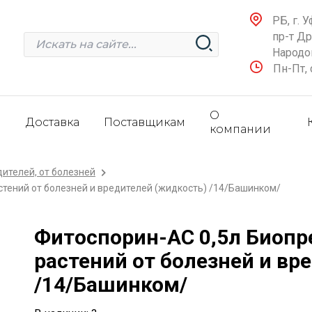
РБ, г. У
пр-т Д
Народов
Пн-Пт, 
О
и
Доставка
Поставщикам
компании
дителей, от болезней
тений от болезней и вредителей (жидкость) /14/Башинком/
Фитоспорин-АС 0,5л Биопр
растений от болезней и вр
/14/Башинком/