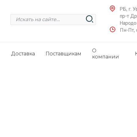
РБ, г. У
пр-т Д
Народов
Пн-Пт, 
О
и
Доставка
Поставщикам
компании