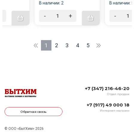
В наличии: 2
В наличии: 5
+
-
+
-
1
2
3
4
5
+7 (347) 216-46-20
Отдел продаж
+7 (917) 49 000 18
Интернет-магазин
Обратная связь
© ООО «БытХим» 2026