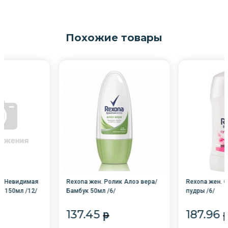
Похожие товары
ей Невидимая
Rexona жен. Ролик Алоэ вера/
Rexona жен. С
м 150мл /12/
Бамбук 50мл /6/
пудры /6/
137.45
187.96
p