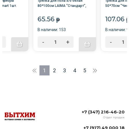
рофибры
Тряпка для пола х/б белая
Тряпка для п
mart 1шт.
80*100см LAIMA "Стандарт",
50*70см "Чист
плотность 190 г/м2 /22/
65.56
107.06
p
В наличии: 153
В наличии: 
+
-
+
-
1
2
3
4
5
+7 (347) 216-46-20
Отдел продаж
+7 (917) 49 000 18