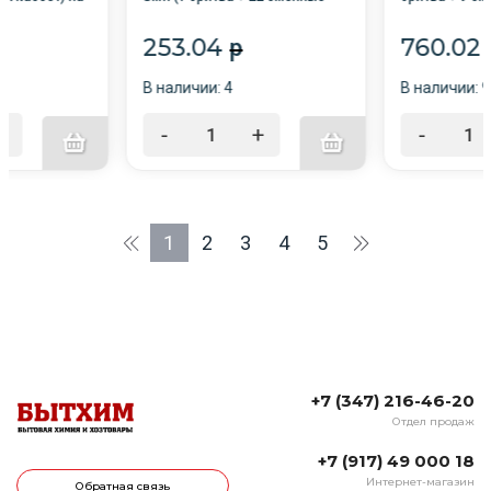
й набор) /10/
кассеты, 2 лезвия) Econom /24/
блистере, (го
желто-синий
253.04
760.02
p
В наличии: 4
В наличии: 9
+
-
+
-
1
2
3
4
5
+7 (347) 216-46-20
Отдел продаж
+7 (917) 49 000 18
Интернет-магазин
Обратная связь