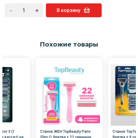
-
+
В корзину
Похожие товары
zor 3 (1
Станок ЖЕН TopBeauty Paris
Станок TopTec
ых кассет) на
Slim (1 бритва + 22 сменные
бритва + 9 см