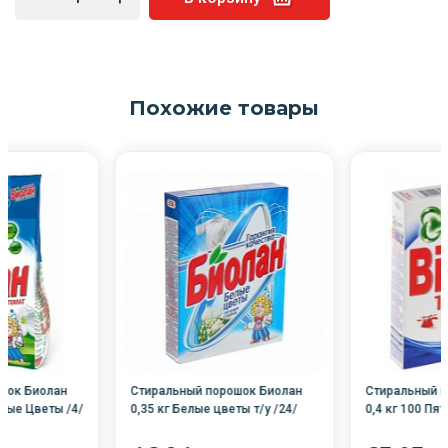
Похожие товары
шок Биолан
Стиральный порошок Биолан
Стиральный 
елые Цветы /4/
0,35 кг Белые цветы т/у /24/
0,4 кг 100 Пят