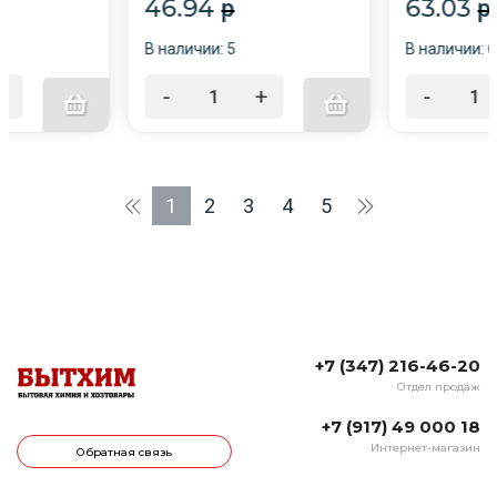
46.94
63.03
p
p
В наличии: 5
В наличии: 6
+
-
+
-
1
2
3
4
5
+7 (347) 216-46-20
Отдел продаж
+7 (917) 49 000 18
Интернет-магазин
Обратная связь