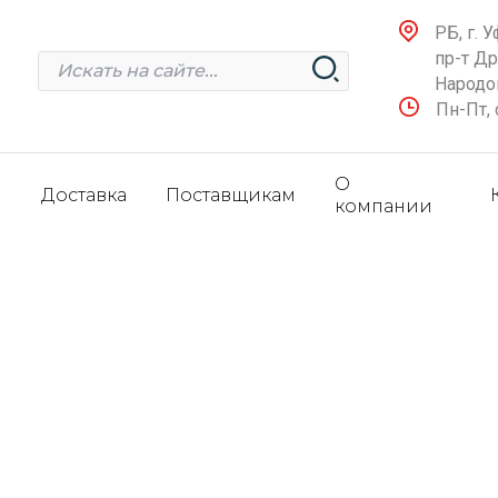
РБ, г. У
пр-т Д
Народов
Пн-Пт, 
О
и
Доставка
Поставщикам
компании