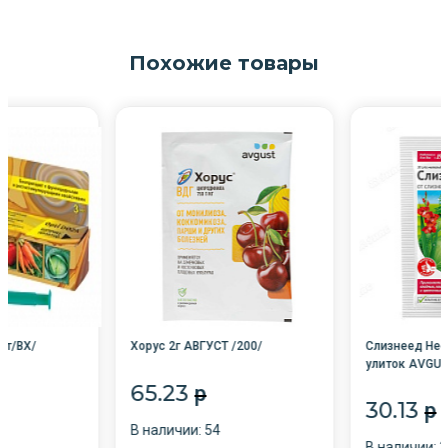
Похожие товары
шт/ВХ/
Хорус 2г АВГУСТ /200/
Слизнеед Нео 
улиток AVGUS
65.23
p
ющими
30.13
p
 защиты
В наличии: 54
зней и
В наличии: 