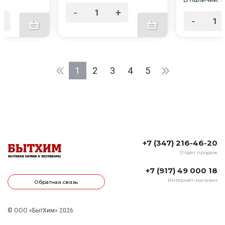
йности.
-
+
ожесть семян,
+
-
ие корневой
1
2
3
4
5
+7 (347) 216-46-20
Отдел продаж
+7 (917) 49 000 18
Интернет-магазин
Обратная связь
© ООО «БытХим» 2026