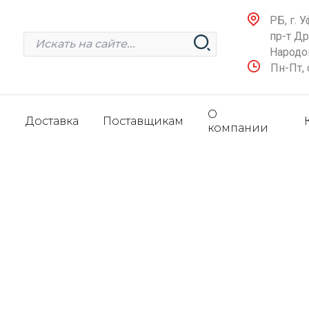
РБ, г. У
пр-т Д
Народов
Пн-Пт, 
О
и
Доставка
Поставщикам
компании