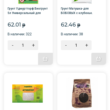
Грунт Удмуртторф Биогрунт
Грунт Матушка-для
5л Универсальный для
БОБОВЫХ с клубеньк.
рассады /7/
бактериями 3л (для
гороха,фасоли,бобов,нута,сои)
62.01
62.46
p
p
/4/Башинком
В наличии: 322
В наличии: 38
-
+
-
+