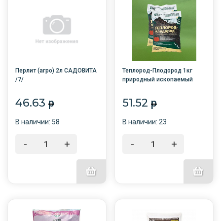
Перлит (агро) 2л САДОВИТА
Теплород-Плодород 1кг
/7/
природный ископаемый
гумус /15/БНК/
46.63
51.52
p
p
В наличии: 58
В наличии: 23
-
+
-
+