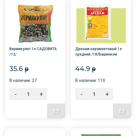
Вермикулит 1л САДОВИТА
Дренаж керамзитовый 1л
/12/
средний /18/Башинком
35.6
44.9
p
p
В наличии: 27
В наличии: 110
-
+
-
+