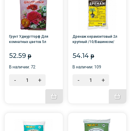
Грунт Удмуртторф Для
Дренаж керамзитовый 2л
комнатных цветов 5л
крупный /10/Башинком/
торфяной /7/
52.59
54.14
p
p
В наличии: 72
В наличии: 109
-
+
-
+