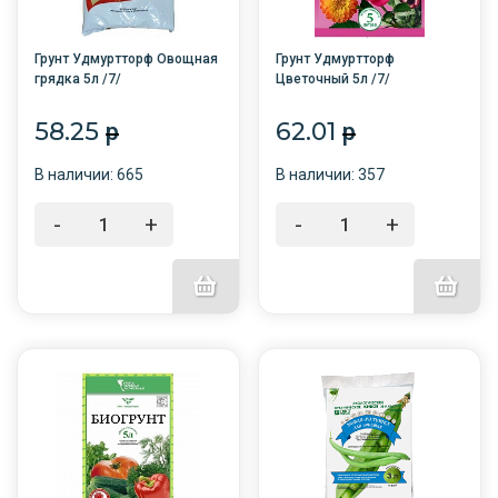
Грунт Удмуртторф Овощная
Грунт Удмуртторф
грядка 5л /7/
Цветочный 5л /7/
58.25
62.01
p
p
В наличии: 665
В наличии: 357
-
+
-
+