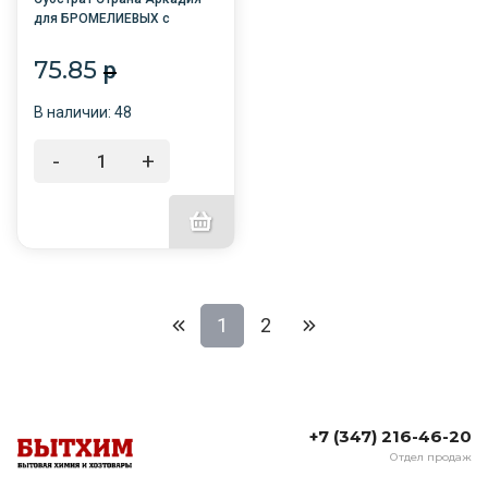
для БРОМЕЛИЕВЫХ с
микирозой 1л /10/
Башинком
75.85
p
В наличии: 48
-
+
1
2
+7 (347) 216-46-20
Отдел продаж