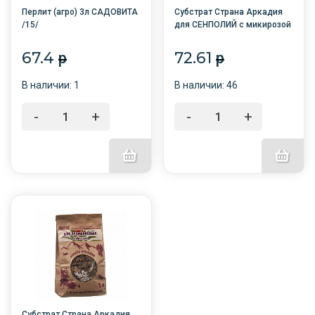
Перлит (агро) 3л САДОВИТА
Субстрат Страна Аркадия
/15/
для СЕНПОЛИЙ с микирозой
1л /10/БНК/
67.4
72.61
p
p
В наличии: 1
В наличии: 46
-
+
-
+
Субстрат Страна Аркадия