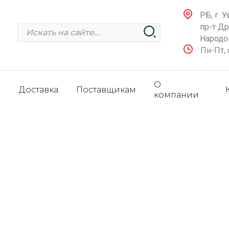
РБ, г. У
пр-т Д
Народов
Пн-Пт, 
О
и
Доставка
Поставщикам
компании