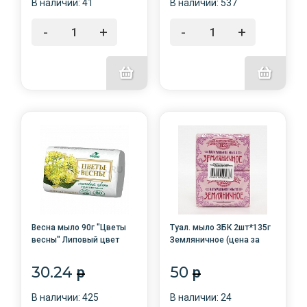
В наличии: 41
В наличии: 537
-
+
-
+
Весна мыло 90г "Цветы
Туал. мыло ЗБК 2шт*135г
весны" Липовый цвет
Земляничное (цена за
/72/6257
спайку) АКЦИЯ!
30.24
50
p
p
В наличии: 425
В наличии: 24