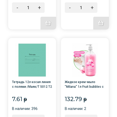
-
+
-
+
Тетрадь 12л косая линия
Жидкое крем-мыло
с полями /Маяк/Т 5012 Т2
"Milana" 1л Fruit bubbles с
ЗЕЛ 4Г/50/200
дозатором /6/GRASS/
7.61
132.79
p
p
В наличии: 396
В наличии: 2