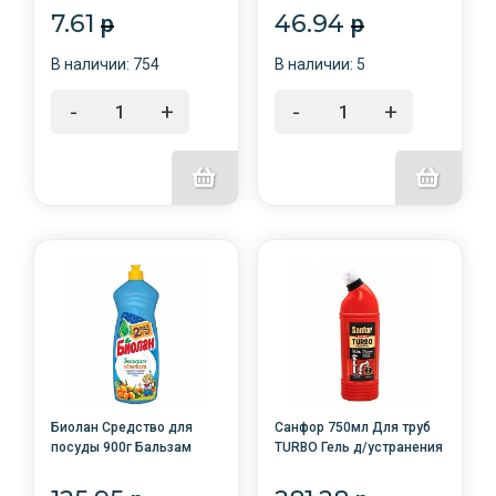
1Г/50/200/
7.61
46.94
p
p
В наличии: 754
В наличии: 5
-
+
-
+
Биолан Средство для
Санфор 750мл Для труб
посуды 900г Бальзам
TURBO Гель д/устранения
Облепиха /12/Нэфис
сложных засоров /15/
косметик/
ступино/