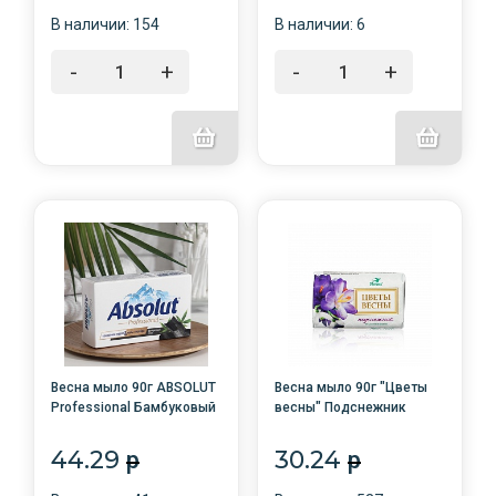
В наличии: 154
В наличии: 6
-
+
-
+
Весна мыло 90г ABSOLUT
Весна мыло 90г "Цветы
Professional Бамбуковый
весны" Подснежник
уголь /24/6246
/72/6168
44.29
30.24
p
p