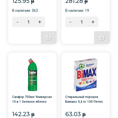
125.95
281.28
p
p
В наличии: 363
В наличии: 19
-
+
-
+
Санфор 750мл Универсал
Стиральный порошок
10 в 1 Зеленое яблоко
Бимакс 0,4 кг 100 Пятен
для уборки дома/15/
т/у /24/
АКЦИЯ
142.23
63.03
p
p