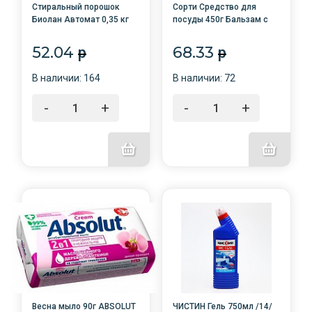
Стиральный порошок
Сорти Средство для
Биолан Автомат 0,35 кг
посуды 450г Бальзам с
Колор /24/
ромашкой /20/Нэфис
косметик/
52.04
68.33
p
p
В наличии: 164
В наличии: 72
-
+
-
+
Весна мыло 90г ABSOLUT
ЧИСТИН Гель 750мл /14/