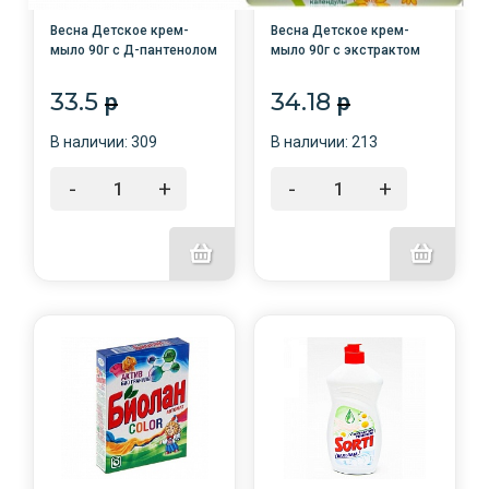
Весна Детское крем-
Весна Детское крем-
мыло 90г с Д-пантенолом
мыло 90г с экстрактом
/72/6149
Календулы /72/6101
33.5
34.18
p
p
В наличии: 309
В наличии: 213
-
+
-
+