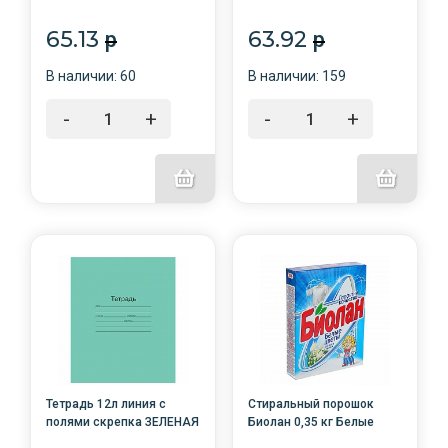
Облепиха /20/Нэфис
Активный кислород т/уп
косметик/
/24/
65.13
63.92
p
p
В наличии: 60
В наличии: 159
-
+
-
+
Тетрадь 12л линия с
Стиральный порошок
полями скрепка ЗЕЛЕНАЯ
Биолан 0,35 кг Белые
обл/Маяк/Т5012Т2
цветы т/у /24/