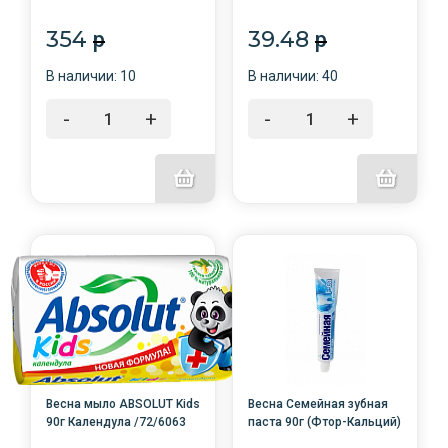
Северное сияние /5/
Клубника со сливками
/48/1828
354
39.48
p
p
В наличии: 10
В наличии: 40
-
+
-
+
Весна мыло ABSOLUT Kids
Весна Семейная зубная
90г Календула /72/6063
паста 90г (Фтор-Кальций)
/туба/ 48/