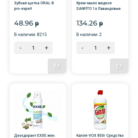
Зубная щетка ORAL-B
Крем-мыло жидкое
pro-expert
SANFITO 1л Лавандовые
антибактериальная
поля (ДОЙ-ПАК) /6/
/12/96 АКЦИЯ
АКЦИЯ
48.96
134.26
p
p
В наличии: 8215
В наличии: 2
-
+
-
+
Дезодорант EXXE жен.
Капля-VOX 850г Средство