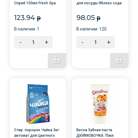
Спрей 150мл Fresh Spa
для посуды Яблоко сода
"Невидимый" /24/
эффект /8/Весна/9079
Арвитекс
123.94
98.05
p
p
В наличии: 1
В наличии: 120
-
+
-
+
Стир. порошок Чайка 3кг
Весна Зубная паста
автомат для Цветного
ДЮЙМОВОЧКА 75мл