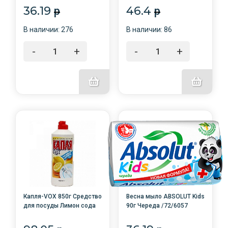
36.19
46.4
p
p
В наличии: 276
В наличии: 86
-
+
-
+
Капля-VOX 850г Средство
Весна мыло ABSOLUT Kids
для посуды Лимон сода
90г Череда /72/6057
эффект /8/Весна/9078