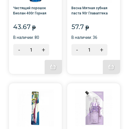
Чистящий порошок
Весна Мятная зубная
Биолан 400г Горная
паста 90г Главаптека
свежесть /24/
(Освежающая мята)
футляр/48 /
43.67
57.7
p
p
В наличии: 80
В наличии: 36
-
+
-
+