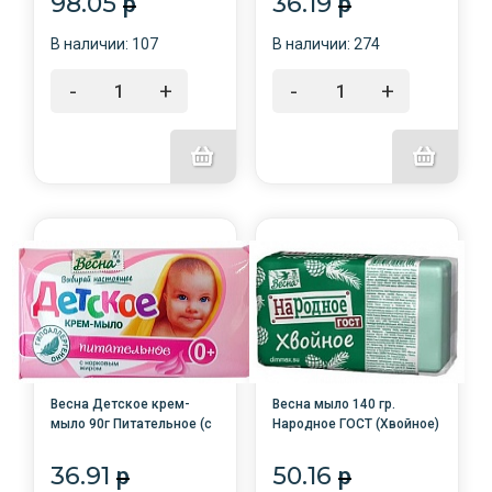
98.05
36.19
p
p
В наличии: 107
В наличии: 274
-
+
-
+
Весна Детское крем-
Весна мыло 140 гр.
мыло 90г Питательное (с
Народное ГОСТ (Хвойное)
норковым жиром)
в пленке ППП/44/1700
/72/6105
36.91
50.16
p
p