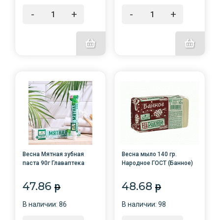
-
+
-
+
Весна Мятная зубная
Весна мыло 140 гр.
паста 90г Главаптека
Народное ГОСТ (Банное)
(Освеж. мята) туба /48/
/44/в пленке1104
47.86
48.68
p
p
В наличии: 86
В наличии: 98