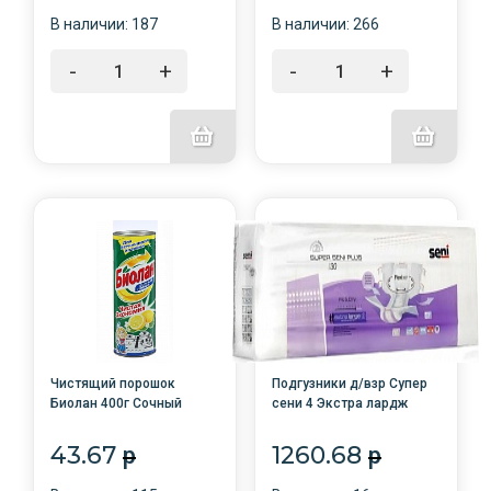
В наличии: 187
В наличии: 266
-
+
-
+
Чистящий порошок
Подгузники д/взр Супер
Биолан 400г Сочный
сени 4 Экстра лардж
лимон /24/
(100-150см) 30 шт/4/
АКЦИЯ!
43.67
1260.68
p
p