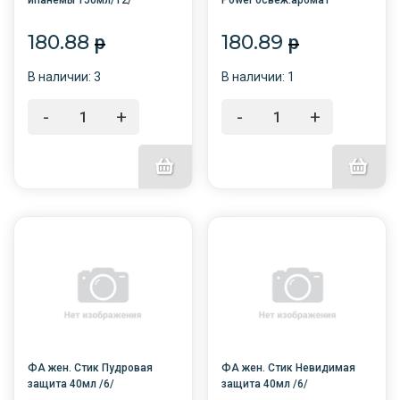
ипанемы 150мл/12/
Power освеж.аромат
Защита 150 мл/6/
180.88
180.89
p
p
В наличии: 3
В наличии: 1
-
+
-
+
ФА жен. Стик Пудровая
ФА жен. Стик Невидимая
защита 40мл /6/
защита 40мл /6/