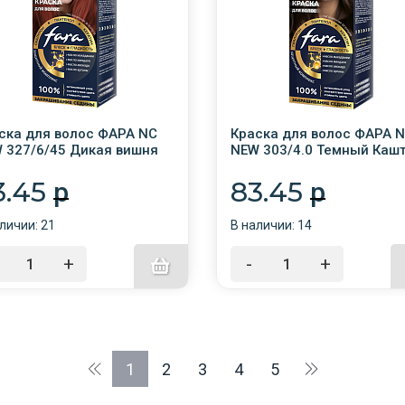
ска для волос ФАРА NC
Краска для волос ФАРА 
 327/6/45 Дикая вишня
NEW 303/4.0 Темный Каш
24
/6/24
3.45
83.45
p
p
личии: 21
В наличии: 14
+
-
+
1
2
3
4
5