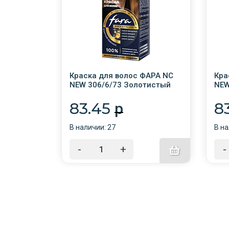
ФАРА NC
Краска для волос ФАРА NC
Кра
ца /6/24/
NEW 306/6/73 Золотистый
NEW
Каштан /6/24/
/6/
83.45
8
p
В наличии: 27
В на
-
+
-