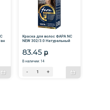
NC
Краска для волос ФАРА NC
Краска д
тан
NEW 302/3.0 Натуральный
NEW 328/7
шоколад /6/24
83.45
83.4
p
В наличии: 14
В наличии:
-
+
-