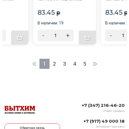
/6/24
83.45
83.45
p
p
В наличии: 19
В наличии: 
+
-
+
-
1
2
3
4
5
+7 (347) 216-46-20
Отдел продаж
+7 (917) 49 000 18
Интернет-магазин
Обратная связь