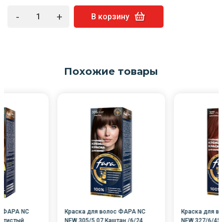
-
+
В корзину
Похожие товары
с ФАРА NC
Краска для волос ФАРА NC
Краска для в
лотистый
NEW 305/5.07 Каштан /6/24
NEW 327/6/45