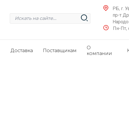
РБ, г. У
пр-т Д
Народов
Пн-Пт, 
О
и
Доставка
Поставщикам
компании