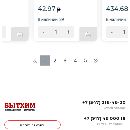
Октяб-й
й
42.97
434.68
p
В наличии: 39
В наличии: 3
+
-
+
-
1
2
3
4
5
+7 (347) 216-46-20
Отдел продаж
+7 (917) 49 000 18
Интернет-магазин
Обратная связь