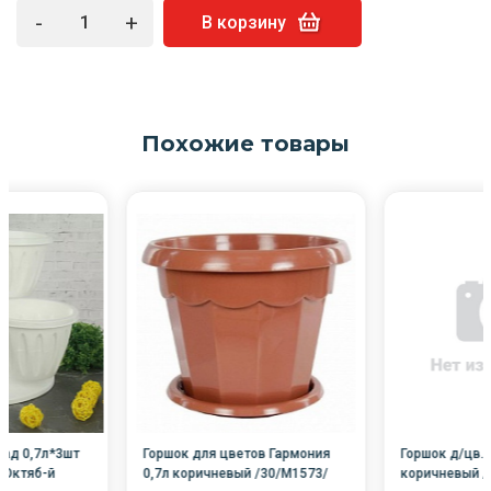
-
+
В корзину
Похожие товары
кад 0,7л*3шт
Горшок для цветов Гармония
Горшок д/цв. 
/Октяб-й
0,7л коричневый /30/М1573/
коричневый /