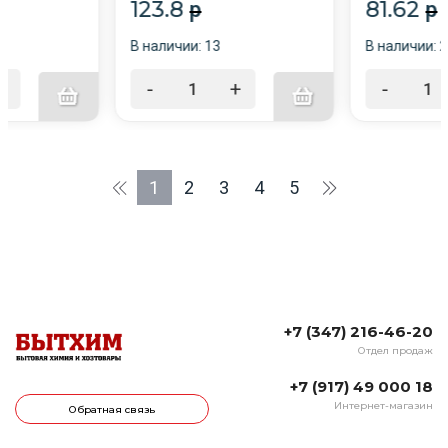
123.8
81.62
p
p
В наличии: 13
В наличии: 
+
-
+
-
1
2
3
4
5
+7 (347) 216-46-20
Отдел продаж
+7 (917) 49 000 18
Интернет-магазин
Обратная связь