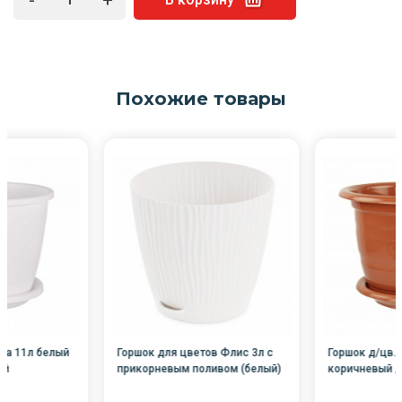
Похожие товары
на 11л белый
Горшок для цветов Флис 3л с
Горшок д/цв. 
-й
прикорневым поливом (белый)
коричневый /
/14/М8443/Октяб-й
й