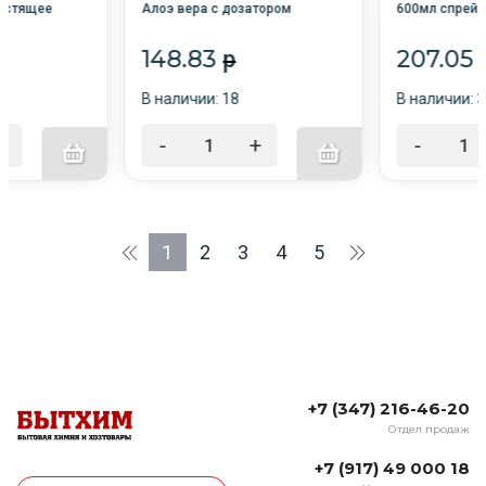
истящее
Алоэ вера с дозатором
600мл спрей 
600мл
/6/GRASS/
ср-во (удаляе
копоть) /8/
148.83
207.05
p
В наличии: 18
В наличии: 
+
-
+
-
1
2
3
4
5
+7 (347) 216-46-20
Отдел продаж
+7 (917) 49 000 18