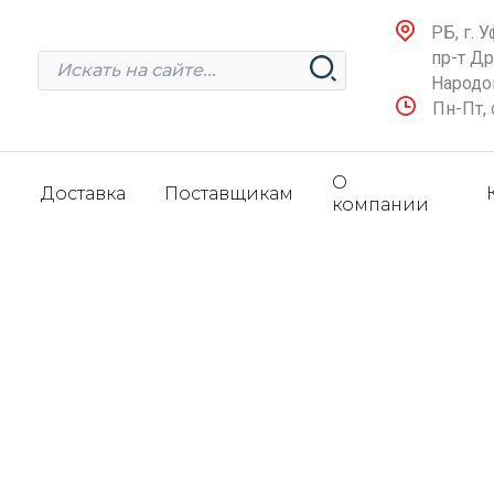
РБ, г. У
пр-т Д
Народов
Пн-Пт, 
О
и
Доставка
Поставщикам
компании