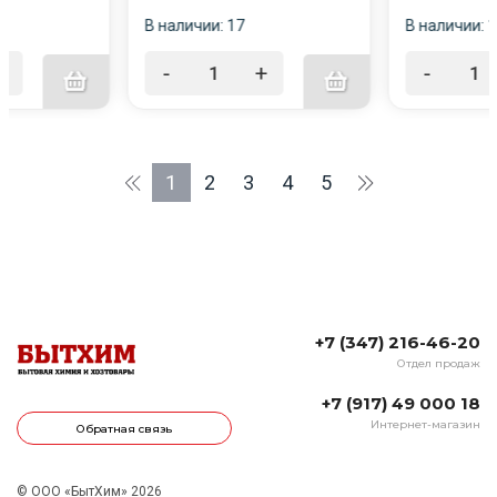
В наличии: 17
В наличии: 1
+
-
+
-
1
2
3
4
5
+7 (347) 216-46-20
Отдел продаж
+7 (917) 49 000 18
Интернет-магазин
Обратная связь
© ООО «БытХим» 2026