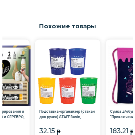
Похожие товары
орирования и
Подставка-органайзер (стакан
Сумка д/обуви
О и СЕРЕБРО,
для ручек) STAFF Basic,
"Приключения
, лин. письма
ассорти, 237950 /20/
отд., 33*42см
32.15
183.21
p
p