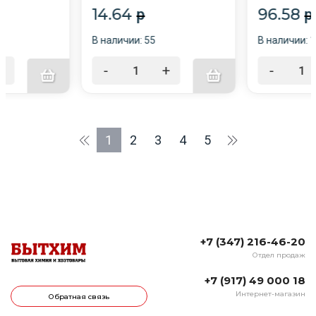
14.64
96.58
p
p
В наличии: 55
В наличии: 
+
-
+
-
1
2
3
4
5
+7 (347) 216-46-20
Отдел продаж
+7 (917) 49 000 18
Интернет-магазин
Обратная связь