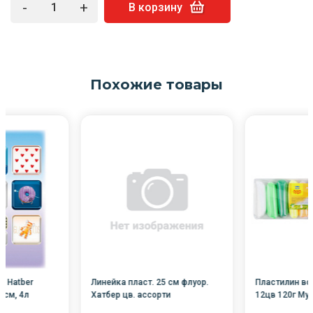
-
+
В корзину
Похожие товары
ы Hatber
Линейка пласт. 25 см флуор.
Пластилин во
5см, 4л
Хатбер цв. ассорти
12цв 120г Мул