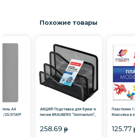
Похожие товары
атель А4
АКЦИЯ! Подставка для бумаг и
Пластилин 12ц
м /25/STAFF
писем BRAUBERG "Germanium",
Классика в к/
металл., 3 секции, 122х173х83
мм, черная,
258.69
125.77
p
p