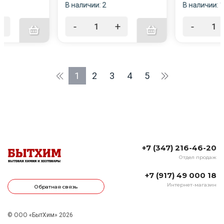
В наличии: 2
В наличии: 
+
-
+
-
1
2
3
4
5
+7 (347) 216-46-20
Отдел продаж
+7 (917) 49 000 18
Интернет-магазин
Обратная связь
© ООО «БытХим» 2026