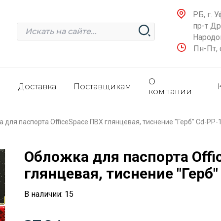
РБ, г. У
пр-т Д
Народов
Пн-Пт, 
О
и
Доставка
Поставщикам
компании
 для паспорта OfficeSpace ПВХ глянцевая, тиснение "Герб" Cd-PP-
Обложка для паспорта Offi
глянцевая, тиснение "Герб"
В наличии: 15