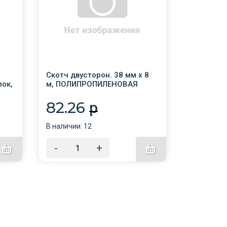
Скотч двусторон. 38 мм х 8
Скотч дву
лок,
м, ПОЛИПРОПИЛЕНОВАЯ
Klebeban
м,
ОСНОВА, 90 микрон,
полипроп
BRAUBERG, 600483
82.26
75.5
p
В наличии: 12
В наличии:
-
+
-