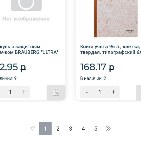
куль с защитным
Книга учета 96 л., клетка,
ачком BRAUBERG "ULTRA"
твердая, типографский б
мм, мятный, блистер
нумерация, А4 200х290 м
ОФИСМАГ, 130176
22.95
168.17
p
p
личии: 9
В наличии: 2
+
-
+
1
2
3
4
5