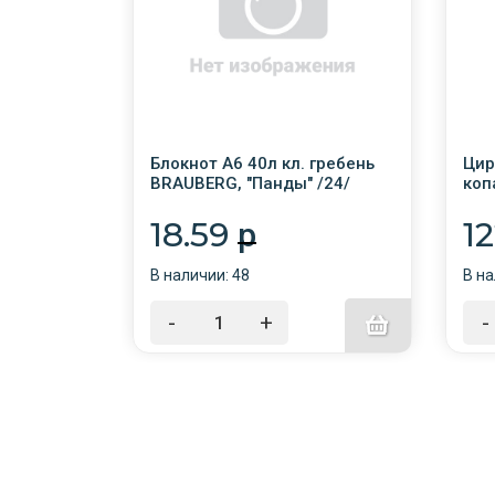
см флуор.
Блокнот А6 40л кл. гребень
Цир
BRAUBERG, "Панды" /24/
коп
135
18.59
1
p
В наличии: 48
В на
-
+
-