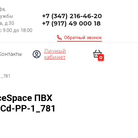
фа,
+7 (347) 216-46-20
ружбы
+7 (917) 49 000 18
, д.30
с 9.00 до 18.00
Обратный звонок
Личный
Контакты
кабинет
0
1_781
ceSpace ПВХ
 Cd-PP-1_781