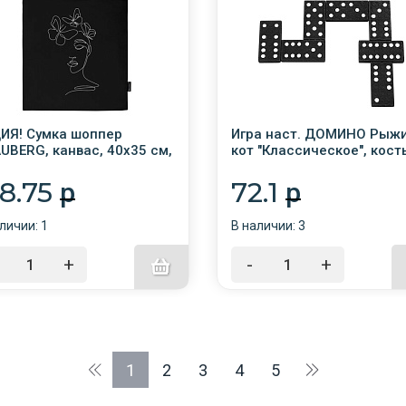
ИЯ! Сумка шоппер
Игра наст. ДОМИНО Рыж
UBERG, канвас, 40х35 см,
кот "Классическое", кость
ный, "Vector girl", 271899
ИН-0397
78.75
72.1
p
p
личии: 1
В наличии: 3
+
-
+
1
2
3
4
5