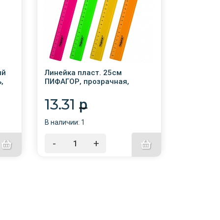
ий
Линейка пласт. 25см
Линейка 
,
ПИФАГОР, прозрачная,
полупроз.
неоновая, ассорти /20/
13.31
12.7
p
В наличии: 1
В наличии:
-
+
-