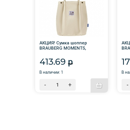
ный STAFF
АКЦИЯ! Сумка шоппер
АКЦ
5",
BRAUBERG MOMENTS,
BRA
вельвет, 35х30 см, бежевый
чер
2/
413.69
1
p
В наличии: 1
В на
-
+
-