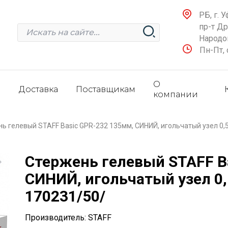
РБ, г. У
пр-т Д
Народов
Пн-Пт, 
О
и
Доставка
Поставщикам
компании
ь гелевый STAFF Basic GPR-232 135мм, СИНИЙ, игольчатый узел 0,5
Стержень гелевый STAFF B
СИНИЙ, игольчатый узел 0,
170231/50/
Производитель: STAFF