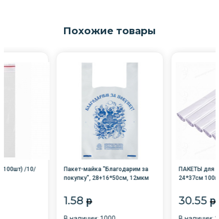
Похожие товары
(100шт) /10/
Пакет-майка "Благодарим за
ПАКЕТЫ для п
покупку", 28+16*50см, 12мкм
24*37см 100шт
/100/4000
СПАЙКА 10 ШТ
1.58
30.55
p
p
В наличии: 1000
В наличии: 