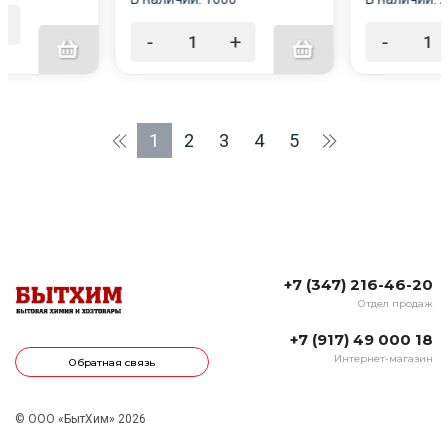
+
-
+
-
1
2
3
4
5
+7 (347) 216-46-20
Отдел продаж
+7 (917) 49 000 18
Интернет-магазин
Обратная связь
© ООО «БытХим» 2026