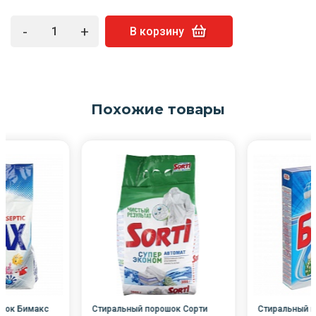
-
+
В корзину
Похожие товары
шок Бимакс
Стиральный порошок Сорти
Стиральный п