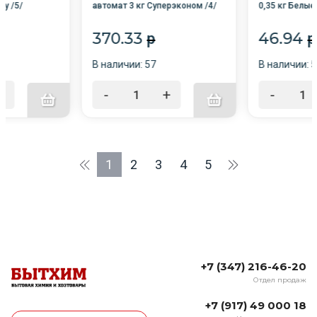
/у /5/
автомат 3 кг Суперэконом /4/
0,35 кг Белые
370.33
46.94
p
p
В наличии: 57
В наличии: 5
+
-
+
-
1
2
3
4
5
+7 (347) 216-46-20
Отдел продаж
+7 (917) 49 000 18