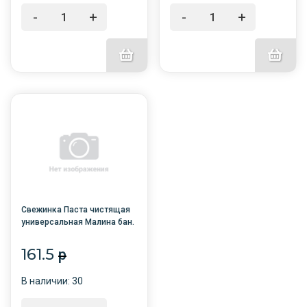
-
+
-
+
Свежинка Паста чистящая
универсальная Малина бан.
700 гр Norvin /18/
161.5
p
В наличии: 30