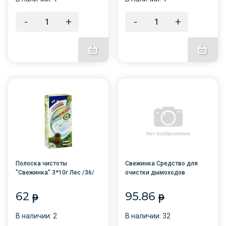
-
+
-
+
Полоска чистоты
Свежинка Средство для
"Свежинка" 3*10г Лес /36/
очистки дымоходов
СажиНет п/п (100 г) Norvin
62
95.86
p
p
В наличии: 2
В наличии: 32