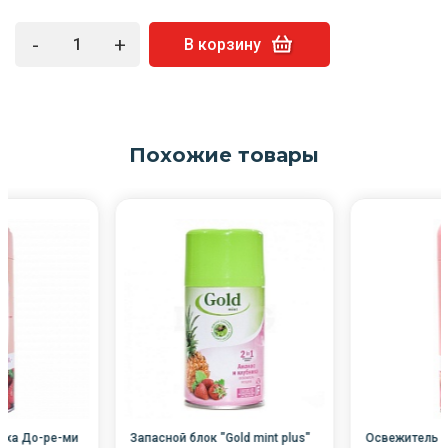
-
+
В корзину
Похожие товары
уха До-ре-ми
Запасной блок "Gold mint plus"
Освежитель в