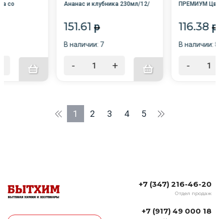
ка со
Ананас и клубника 230мл/12/
ПРЕМИУМ Цве
/12/Сибиар
настроение О
/12/ Сибиар
151.61
116.38
p
p
В наличии: 7
В наличии: 8
+
-
+
-
1
2
3
4
5
+7 (347) 216-46-20
Отдел продаж
+7 (917) 49 000 18