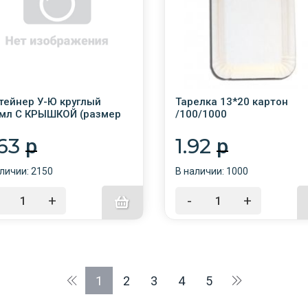
тейнер У-Ю круглый
Тарелка 13*20 картон
мл С КРЫШКОЙ (размер
/100/1000
1*102мм) /50/1000/
.63
1.92
p
p
личии: 2150
В наличии: 1000
+
-
+
1
2
3
4
5