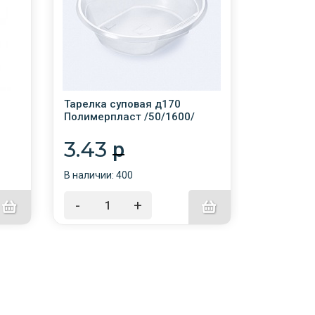
Тарелка суповая д170
Ложка ст
Полимерпласт /50/1600/
0.92
3.43
p
В наличии:
В наличии: 400
-
-
+