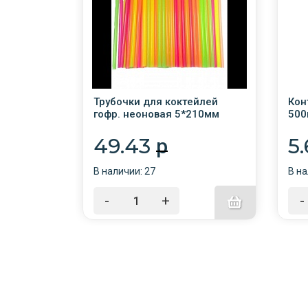
оричневая
Трубочки для коктейлей
Кон
и"
гофр. неоновая 5*210мм
500
100шт KOMFI /40/
d10
49.43
5
p
В наличии: 27
В на
-
+
-