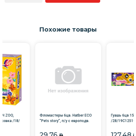
Похожие товары
УЧ ZOO,
Фломастеры 6цв. Hatber ECO
Гуашь 6цв 15
аковка /18/
"Pets story", п/у с европодв.
/28/19С1251-
29.76
127.48
p