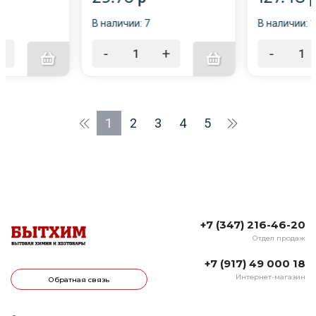
В наличии: 7
В наличии: 
+
-
+
-
1
2
3
4
5
+7 (347) 216-46-20
Отдел продаж
+7 (917) 49 000 18
Интернет-магазин
Обратная связь